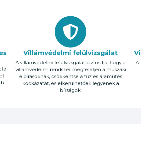
es
Villámvédelmi felülvizsgálat
Vi
A villámvédelmi felülvizsgálat biztosítja, hogy a
A 
ata
villámvédelmi rendszer megfeleljen a műszaki
ét,
előírásoknak, csökkentse a tűz és áramütés
bb
kockázatát, és elkerülhetőek legyenek a
bírságok.