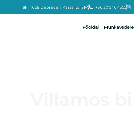
4028 Debrecen, Kassai út 131/A
+36 30 946 4355
Főoldal
Munkavédel
Villamos b