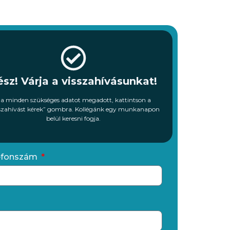
ész! Várja a visszahívásunkat!
a minden szükséges adatot megadott, kattintson a
sszahívást kérek” gombra. Kollégánk egy munkanapon
belül keresni fogja.
efonszám