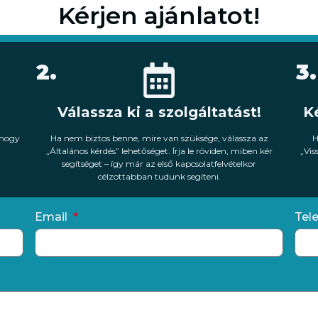
Kérjen ajánlatot!
2.
3.
Válassza ki a szolgáltatást!
K
 hogy
Ha nem biztos benne, mire van szüksége, válassza az
H
„Általános kérdés” lehetőséget. Írja le röviden, miben kér
„Vi
segítséget – így már az első kapcsolatfelvételkor
célzottabban tudunk segíteni.
Email
Tel