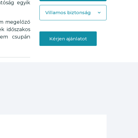
tóság egyik
Villamos biztonság
nem megelőző
ek időszakos
 nem csupán
Kérjen ajánlatot