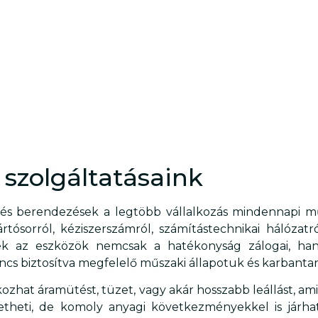
 szolgáltatásaink
 és berendezések a legtöbb vállalkozás mindennapi 
tósorról, kéziszerszámról, számítástechnikai hálózatr
 ezek az eszközök nemcsak a hatékonyság zálogai, h
ncs biztosítva megfelelő műszaki állapotuk és karbantar
zhat áramütést, tüzet, vagy akár hosszabb leállást, am
etheti, de komoly anyagi következményekkel is járhat