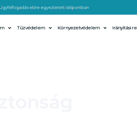
Ügyfélfogadás előre egyeztetett időpontban
em
Tűzvédelem
Környezetvédelem
Irányítási 
iztonság