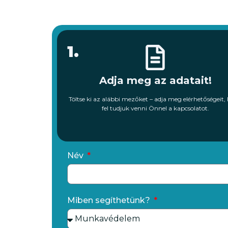
1.
Adja meg az adatait!
Töltse ki az alábbi mezőket – adja meg elérhetőségeit,
fel tudjuk venni Önnel a kapcsolatot.
Név
Miben segíthetünk?