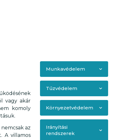
Munkavédelem
Tűzvédelem
működésének
ól vagy akár
Környezetvédelem
anem komoly
tásuk.
Irányítási
i nemcsak az
rendszerek
. A villamos