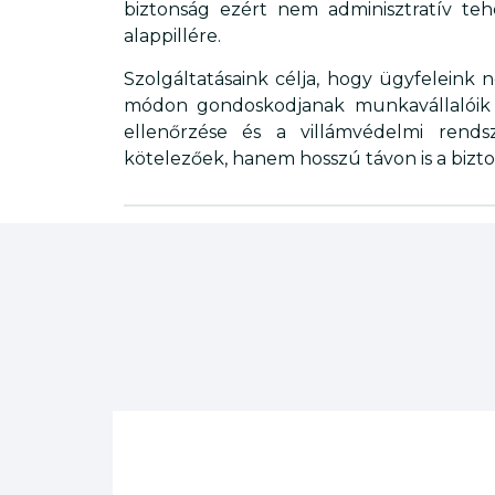
biztonság ezért nem adminisztratív t
alappillére.
Szolgáltatásaink célja, hogy ügyfeleink
módon gondoskodjanak munkavállalóik és
ellenőrzése és a villámvédelmi rends
kötelezőek, hanem hosszú távon is a bizto