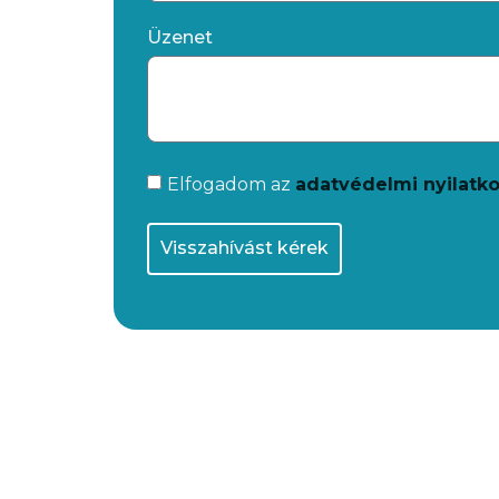
Üzenet
Elfogadom az
adatvédelmi nyilatk
Visszahívást kérek